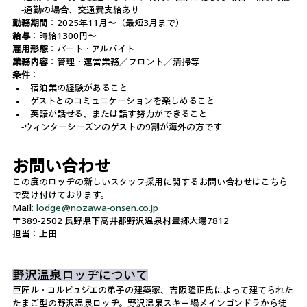
　-通勤の場合、交通費支給あり
勤務期間
：2025年11月〜（最短3月まで）
給与
：時給1300円〜
雇用形態
：パート・アルバイト
業務内容
：管理・運営業務／フロント／清掃等
条件
：
宿泊業の経験があること
ゲストとのコミュニケーションを楽しめること
英語が話せる、または話す努力ができること
　-ウィンターシーズンのゲストの9割が海外の方です
お問い合わせ
この度のロッヂの新しいスタッフ採用に関するお問い合わせはこちら
で受け付けております。
Mail
:
lodge@nozawa-onsen.co.jp
〒389-2502 長野県下高井郡野沢温泉村豊郷大湯7812
担当：上田
野沢温泉ロッヂについて
巨匠ル・コルビュジエの弟子の建築家、吉阪隆正氏によって建てられた
たまご型の野沢温泉ロッヂ。野沢温泉スキー場メインゴンドラから徒