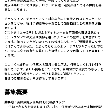
これからの野沢温泉ロッヂを、一緒につくりませんか。
野沢温泉ロッヂでは現在、ロッヂの管理・運営業務ができる仲間を募
集しております。
チェックイン、チェックアウト対応などのお客様とのコミュニケーシ
ョンをはじめ、宿泊予約管理や季節ごとの施作検討などの業務をお任
せします。
ゲストを「おかえり」と迎えるアットホームな雰囲気の野沢温泉ロッ
ヂ。ラウンジでの交流や挨拶を通した人と人との繋がりを大切にして
います。 泊っていただいたすべての皆様に少しでも「野沢温泉ロッヂ
に泊まってよかった」と思ってもらえるよう、ホスピタリティだけでな
く、野沢温泉での豊かな暮らしを提供することを目指して日々運営して
います。
このような創造的で活気ある環境で共に考え、行動してくれる仲間を
探しています。新しい挑戦をしたい方や、自然豊かな環境での暮らしを
楽しみながら働きたい方、ぜひお気軽にご連絡ください。 
皆様のご応募を心よりお待ちしております！
募集概要
勤務地
：長野県野沢温泉村 野沢温泉ロッヂ
　-通勤できる方を優遇しますが、村内に住居が必要な場合は相談可能